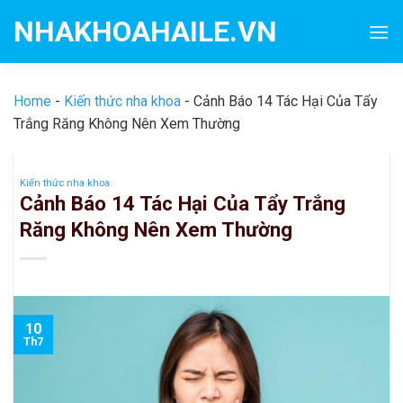
Skip
NHAKHOAHAILE.VN
to
content
Home
-
Kiến thức nha khoa
-
Cảnh Báo 14 Tác Hại Của Tẩy
Trắng Răng Không Nên Xem Thường
Kiến thức nha khoa
Cảnh Báo 14 Tác Hại Của Tẩy Trắng
Răng Không Nên Xem Thường
10
Th7