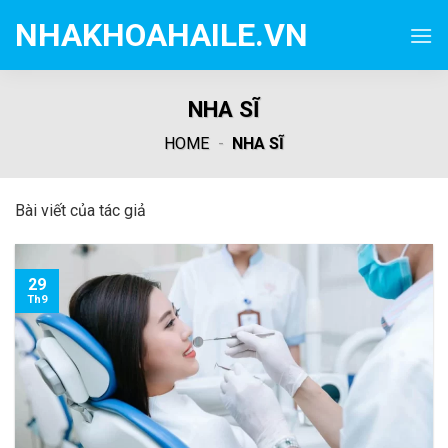
Skip
NHAKHOAHAILE.VN
to
content
NHA SĨ
HOME
-
NHA SĨ
Bài viết của tác giả
29
Th9