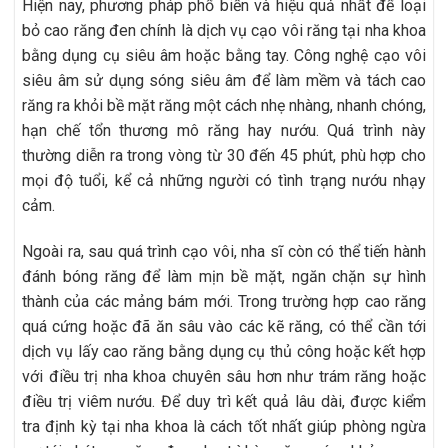
Hiện nay, phương pháp phổ biến và hiệu quả nhất để loại
bỏ cao răng đen chính là dịch vụ cạo vôi răng tại nha khoa
bằng dụng cụ siêu âm hoặc bằng tay. Công nghệ cạo vôi
siêu âm sử dụng sóng siêu âm để làm mềm và tách cao
răng ra khỏi bề mặt răng một cách nhẹ nhàng, nhanh chóng,
hạn chế tổn thương mô răng hay nướu. Quá trình này
thường diễn ra trong vòng từ 30 đến 45 phút, phù hợp cho
mọi độ tuổi, kể cả những người có tình trạng nướu nhạy
cảm.
Ngoài ra, sau quá trình cạo vôi, nha sĩ còn có thể tiến hành
đánh bóng răng để làm mịn bề mặt, ngăn chặn sự hình
thành của các mảng bám mới. Trong trường hợp cao răng
quá cứng hoặc đã ăn sâu vào các kẽ răng, có thể cần tới
dịch vụ lấy cao răng bằng dụng cụ thủ công hoặc kết hợp
với điều trị nha khoa chuyên sâu hơn như trám răng hoặc
điều trị viêm nướu. Để duy trì kết quả lâu dài, được kiểm
tra định kỳ tại nha khoa là cách tốt nhất giúp phòng ngừa