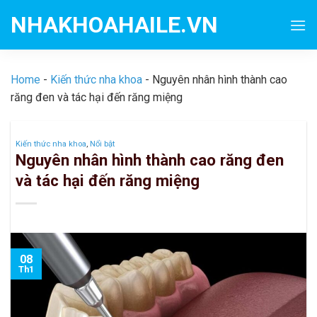
Skip
NHAKHOAHAILE.VN
to
content
Home
-
Kiến thức nha khoa
-
Nguyên nhân hình thành cao
răng đen và tác hại đến răng miệng
Kiến thức nha khoa
,
Nổi bật
Nguyên nhân hình thành cao răng đen
và tác hại đến răng miệng
08
Th1