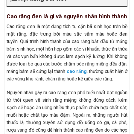
Cao răng đen là gì và nguyên nhân hình thành
Cao răng đen là một dạng tích tụ cặn bã sinh học trên bề
mặt răng, đặc trưng bởi màu sắc sẫm màu hoặc đen
tuyền. Quá trình hình thành của cao răng bắt đầu từ mảng
bám sinh học, một hỗn hợp gồm các vi khuẩn, thức ăn thừa
và các vụn bẩn không được làm sạch kỹ lưỡng. Khi không
được loại bỏ qua các bước chăm sóc răng miệng đều đặn,
mảng bám sẽ cứng lại thành
cao răng
, thường xuất hiện ở
các vùng khe rãnh, chân răng hoặc kẽ giữa các răng.
Nguyên nhân gây ra cao răng đen phổ biến nhất bắt nguồn
từ thói quen vệ sinh răng miệng không đúng cách, kém
sạch sẽ hoặc ăn uống nhiều thực phẩm chứa hợp chất sắt,
muối hoặc chất tạo màu đậm. Ngoài ra, những người hút
thuốc lá, thường xuyên sử dụng đồ uống có ga, cà phê,
rượu vang đỏ cũng dễ hình thành cao răng đen do các hợp