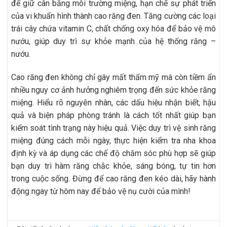
để giữ cân bằng môi trường miệng, hạn chế sự phát triển
của vi khuẩn hình thành cao răng đen. Tăng cường các loại
trái cây chứa vitamin C, chất chống oxy hóa để bảo vệ mô
nướu, giúp duy trì sự khỏe mạnh của hệ thống răng –
nướu.
Cao răng đen không chỉ gây mất thẩm mỹ mà còn tiềm ẩn
nhiều nguy cơ ảnh hưởng nghiêm trọng đến sức khỏe răng
miệng. Hiểu rõ nguyên nhân, các dấu hiệu nhận biết, hậu
quả và biện pháp phòng tránh là cách tốt nhất giúp bạn
kiểm soát tình trạng này hiệu quả. Việc duy trì vệ sinh răng
miệng đúng cách mỗi ngày, thực hiện kiểm tra nha khoa
định kỳ và áp dụng các chế độ chăm sóc phù hợp sẽ giúp
bạn duy trì hàm răng chắc khỏe, sáng bóng, tự tin hơn
trong cuộc sống. Đừng để cao răng đen kéo dài, hãy hành
động ngay từ hôm nay để bảo vệ nụ cười của mình!