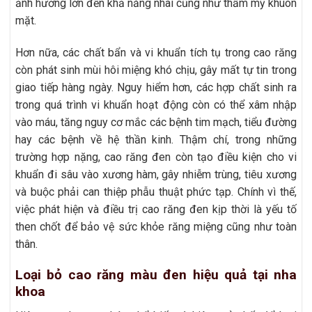
ảnh hưởng lớn đến khả năng nhai cũng như thẩm mỹ khuôn
mặt.
Hơn nữa, các chất bẩn và vi khuẩn tích tụ trong cao răng
còn phát sinh mùi hôi miệng khó chịu, gây mất tự tin trong
giao tiếp hàng ngày. Nguy hiểm hơn, các hợp chất sinh ra
trong quá trình vi khuẩn hoạt động còn có thể xâm nhập
vào máu, tăng nguy cơ mắc các bệnh tim mạch, tiểu đường
hay các bệnh về hệ thần kinh. Thậm chí, trong những
trường hợp nặng, cao răng đen còn tạo điều kiện cho vi
khuẩn đi sâu vào xương hàm, gây nhiễm trùng, tiêu xương
và buộc phải can thiệp phẫu thuật phức tạp. Chính vì thế,
việc phát hiện và điều trị cao răng đen kịp thời là yếu tố
then chốt để bảo vệ sức khỏe răng miệng cũng như toàn
thân.
Loại bỏ cao răng màu đen hiệu quả tại nha
khoa