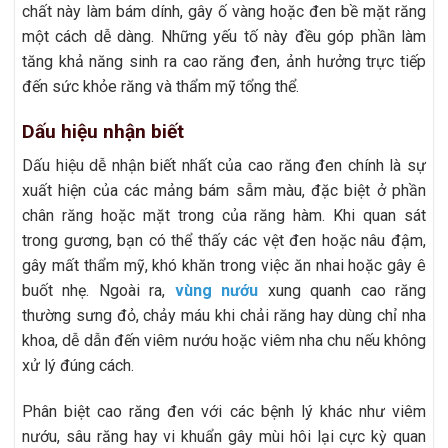
chất này làm bám dính, gây ố vàng hoặc đen bề mặt răng
một cách dễ dàng. Những yếu tố này đều góp phần làm
tăng khả năng sinh ra cao răng đen, ảnh hưởng trực tiếp
đến sức khỏe răng và thẩm mỹ tổng thể.
Dấu hiệu nhận biết
Dấu hiệu dễ nhận biết nhất của cao răng đen chính là sự
xuất hiện của các mảng bám sẫm màu, đặc biệt ở phần
chân răng hoặc mặt trong của răng hàm. Khi quan sát
trong gương, bạn có thể thấy các vệt đen hoặc nâu đậm,
gây mất thẩm mỹ, khó khăn trong việc ăn nhai hoặc gây ê
buốt nhẹ. Ngoài ra,
vùng nướu
xung quanh cao răng
thường sưng đỏ, chảy máu khi chải răng hay dùng chỉ nha
khoa, dễ dẫn đến viêm nướu hoặc viêm nha chu nếu không
xử lý đúng cách.
Phân biệt cao răng đen với các bệnh lý khác như viêm
nướu, sâu răng hay vi khuẩn gây mùi hôi lại cực kỳ quan