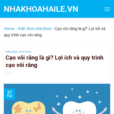
Skip
NHAKHOAHAILE.VN
to
content
Home
-
Kiến thức nha khoa
-
Cạo vôi răng là gì? Lợi ích và
quy trình cạo vôi răng
Kiến thức nha khoa
Cạo vôi răng là gì? Lợi ích và quy trình
cạo vôi răng
27
Th3