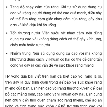
Tăng độ nhạy cảm của răng: Khi tự sử dụng dụng cụ
cạo vôi răng, người dùng có thể cạo quá mạnh, điều này
có thể làm tăng cảm giác nhạy cảm của răng, gây đau
đớn và khó chịu khi ăn uống.
Tổn thương nướu: Viền nướu rất nhạy cảm, nếu dùng
dụng cụ cạo vôi không đúng cách có thể gây kích ứng,
chảy máu hoặc tụt nướu.
Nhiễm trùng: Nếu sử dụng dụng cụ cạo vôi mà không
khử trùng đúng cách, vi khuẩn có hại có thể dễ dàng tấn
công và gây ra các vấn đề về sức khỏe răng miệng.
Hy vọng qua bài viết trên bạn đã biết cạo vôi răng là gì,
trên đây là quy trình quan trọng để bảo vệ sức khỏe răng
miệng của bạn. Bạn nên cạo vôi răng thường xuyên để loại
bỏ các mảng bám, cao răng và vi khuẩn gây hại. Bạn cũng
nên chú ý đến thói quen chăm sóc răng miệng, chế độ ăn
uống và tình trạng sức khỏe để hỗ trợ quá trình cạo vôi