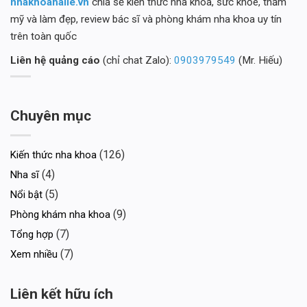
nhakhoahaile.vn
chia sẻ kiến thức nha khoa, sức khỏe, thẩm
mỹ và làm đẹp, review bác sĩ và phòng khám nha khoa uy tín
trên toàn quốc
Liên hệ quảng cáo
(chỉ chat Zalo):
0903979549
(Mr. Hiếu)
Chuyên mục
(126)
Kiến thức nha khoa
(4)
Nha sĩ
(5)
Nổi bật
(9)
Phòng khám nha khoa
(7)
Tổng hợp
(7)
Xem nhiều
Liên kết hữu ích