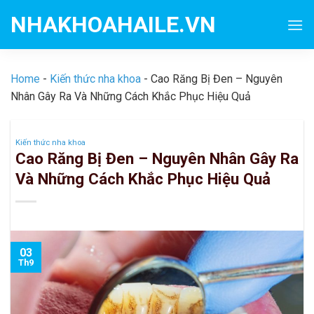
Skip
NHAKHOAHAILE.VN
to
content
Home
-
Kiến thức nha khoa
-
Cao Răng Bị Đen – Nguyên
Nhân Gây Ra Và Những Cách Khắc Phục Hiệu Quả
Kiến thức nha khoa
Cao Răng Bị Đen – Nguyên Nhân Gây Ra
Và Những Cách Khắc Phục Hiệu Quả
03
Th9