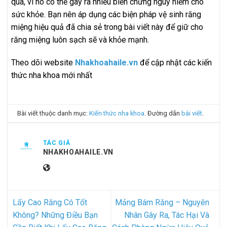
qua, vì nó có thể gây ra nhiều biến chứng nguy hiểm cho
sức khỏe. Bạn nên áp dụng các biện pháp vệ sinh răng
miệng hiệu quả đã chia sẻ trong bài viết này để giữ cho
răng miệng luôn sạch sẽ và khỏe mạnh.
Theo dõi website
Nhakhoahaile.vn
để cập nhật các kiến
thức nha khoa mới nhất
Bài viết thuộc danh mục:
Kiến thức nha khoa
. Đường dẫn
bài viết
.
TÁC GIẢ
NHAKHOAHAILE.VN
Lấy Cao Răng Có Tốt
Mảng Bám Răng – Nguyên
Không? Những Điều Bạn
Nhân Gây Ra, Tác Hại Và